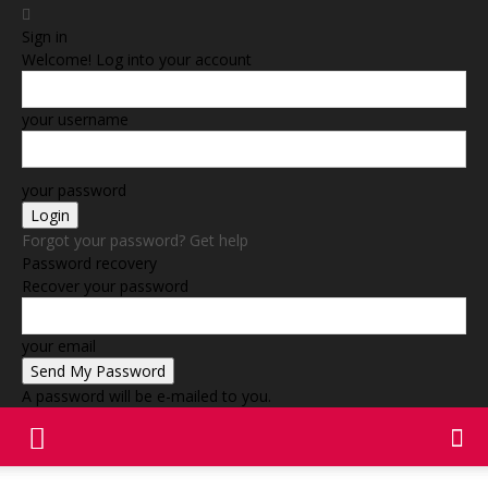
Sign in
Welcome! Log into your account
your username
your password
Forgot your password? Get help
Password recovery
Recover your password
your email
A password will be e-mailed to you.