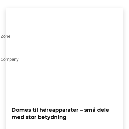
Blog
Business
Service
Sponsoreret indhold
Teknologi
Home
Sponsoreret indhold
Zone
Company
Domes til høreapparater – små dele
med stor betydning