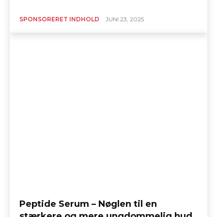
SPONSORERET INDHOLD
JUNI 23, 2025
Peptide Serum – Nøglen til en
stærkere og mere ungdommelig hud