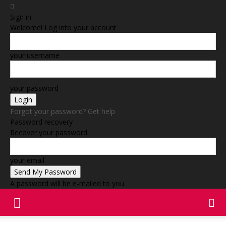
Sign in
Welcome! Log into your account
your username
your password
Forgot your password? Get help
Password recovery
Recover your password
your email
A password will be e-mailed to you.
SPONSORERET INDHOLD