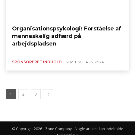
Organisationspsykologi: Forståelse af
menneskelig adfærd på
arbejdspladsen
SPONSORERET INDHOLD
SEPTEMBER 13, 2024
1
2
3
© Copyright 2026 - Zone Company - Nogle artikler kan indeholde
reklamelinks