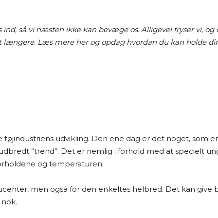
ind, så vi næsten ikke kan bevæge os. Alligevel fryser vi, og 
et længere. Læs mere her og opdag hvordan du kan holde di
e tøjindustriens udvikling. Den ene dag er det noget, som 
 udbredt ”trend”. Det er nemlig i forhold med at specielt u
rforholdene og temperaturen.
center, men også for den enkeltes helbred. Det kan give 
 nok.