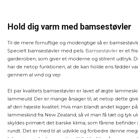
Hold dig varm med bamsestøvler
Til de mere fornuftige og moderigtige så er bamsestøvler
Specielt bamsestøvler med pels.
Bamsestøvler
er et fris
garderoben, som giver et moderne og stilrent udtryk. 
har de netop funktionen, at de kan holde ens fødder v
gennem al vind og vejr.
Et par kvalitets bamsestøvler er lavet af ægte lammesk
lammeuld. Der er mange årsager til, at netop dette give
af den højeste kvalitet. Hvis man blandt andet kigger på
lammeskind fra New Zealand, så vil man få tæt og tyk ul
skyldes primært det barske klima, som fårene befinder si
rundt. Det er med til at udvikle og forbedre denne meg