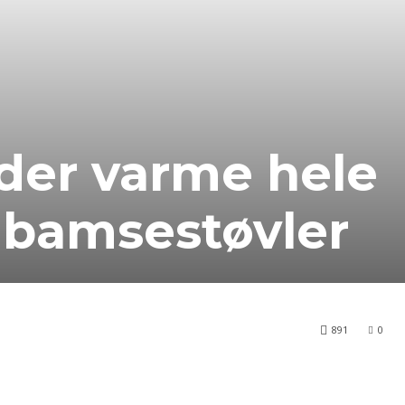
der varme hele
 bamsestøvler
891
0