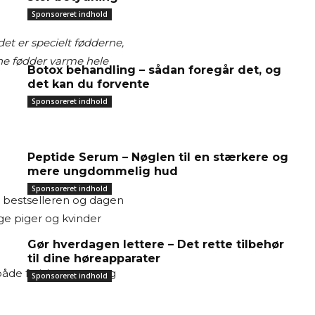
Sponsoreret indhold
det er specielt fødderne,
ne fødder varme hele
Botox behandling – sådan foregår det, og
det kan du forvente
Sponsoreret indhold
Peptide Serum – Nøglen til en stærkere og
mere ungdommelig hud
Sponsoreret indhold
er bestselleren og dagen
nge piger og kvinder
Gør hverdagen lettere – Det rette tilbehør
til dine høreapparater
både fysiske mener og
Sponsoreret indhold