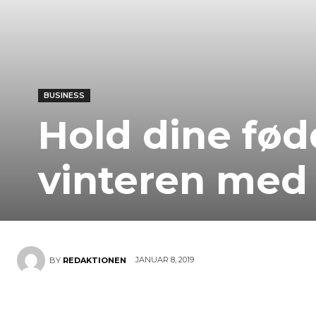
BUSINESS
Hold dine fød
vinteren med
JANUAR 8, 2019
BY
REDAKTIONEN