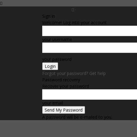
Sign in
Welcome! Log into your account
your username
your password
Forgot your password? Get help
Password recovery
Recover your password
your email
A password will be e-mailed to you.
Zone Company