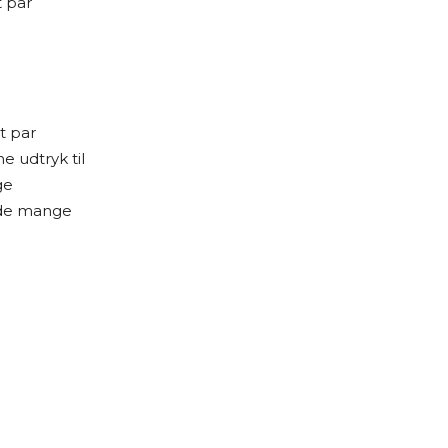
t par
t par
e udtryk til
ge
d de mange