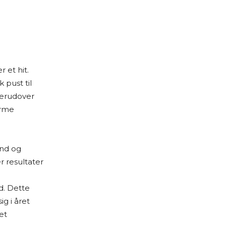
 et hit.
k pust til
Derudover
arme
ind og
r resultater
d. Dette
g i året
et