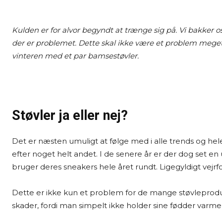
Kulden er for alvor begyndt at trænge sig på. Vi bakker os 
der er problemet. Dette skal ikke være et problem meg
vinteren med et par bamsestøvler.
Støvler ja eller nej?
Det er næsten umuligt at følge med i alle trends og hel
efter noget helt andet. I de senere år er der dog set en
bruger deres sneakers hele året rundt. Ligegyldigt vej
Dette er ikke kun et problem for de mange støvleprodu
skader, fordi man simpelt ikke holder sine fødder varme