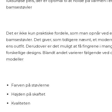
luksuriøse pels, der er optimal til at holde på varmen i e
bamsestøvler
Det er ikke kun praktiske fordele, som man opnår ved e
bamsestøvler. Det giver, som tidligere nævnt, et modern
ens outfit. Derudover er det muligt at få fingrene i man
forskellige designs. Blandt andet varierer følgende ve
modeller
Farven på støvlerne
Højden på skaftet
Kvaliteten