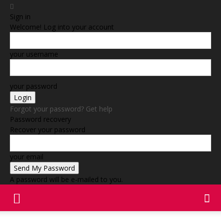
Sign in
Welcome! Log into your account
your username
your password
Forgot your password? Get help
Password recovery
Recover your password
your email
A password will be e-mailed to you.