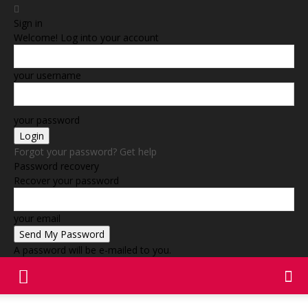
Sign in
Welcome! Log into your account
your username
your password
Forgot your password? Get help
Password recovery
Recover your password
your email
A password will be e-mailed to you.