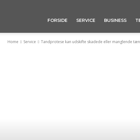
FORSIDE
SERVICE
BUSINESS
T
Home
Service
Tandprotese kan udskifte skadede eller manglende tæ