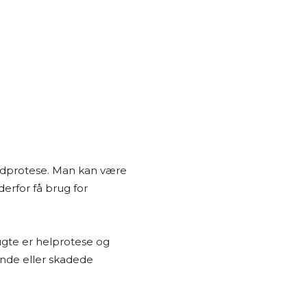
tandprotese. Man kan være
erfor få brug for
ugte er helprotese og
ende eller skadede