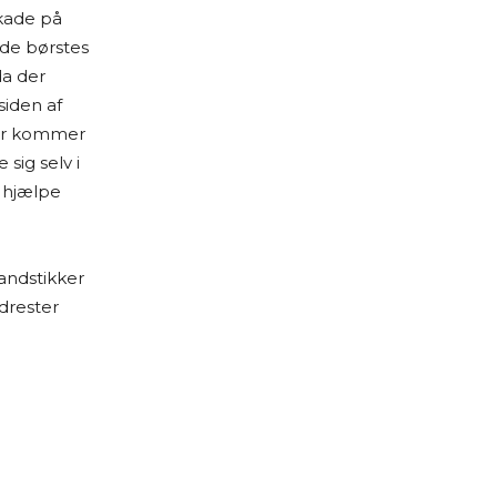
skade på
 de børstes
da der
siden af
der kommer
sig selv i
t hjælpe
andstikker
drester