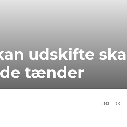
kan udskifte sk
nde tænder
993
0