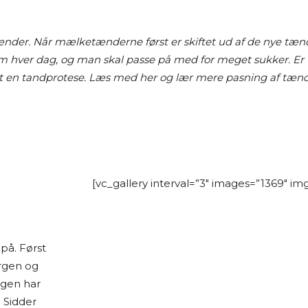
tænder. Når mælketænderne først er skiftet ud af de nye tæn
dem hver dag, og man skal passe på med for meget sukker. Er
lavet en tandprotese. Læs med her og lær mere pasning af tæ
[vc_gallery interval=”3″ images=”1369″ img
på. Først
rgen og
dagen har
 Sidder