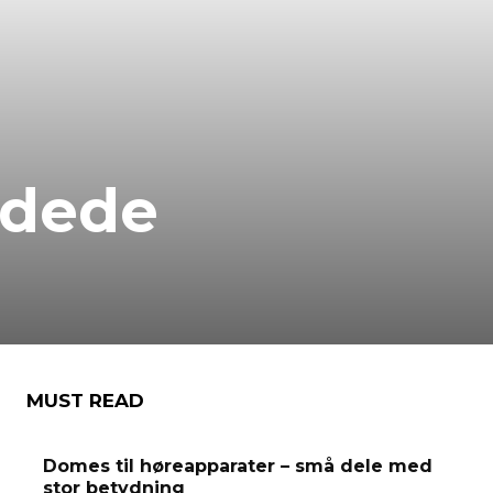
adede
MUST READ
Domes til høreapparater – små dele med
stor betydning