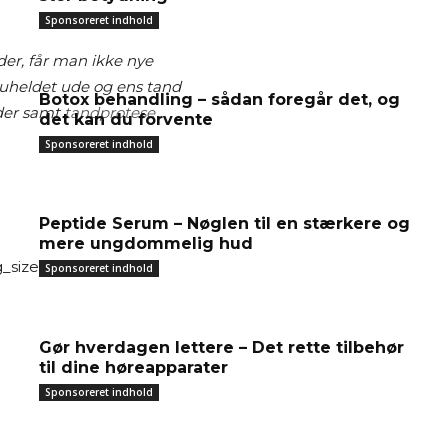
Sponsoreret indhold
der, får man ikke nye
 uheldet ude og ens tand
Botox behandling – sådan foregår det, og
nder samt
tandprotese
det kan du forvente
Sponsoreret indhold
Peptide Serum – Nøglen til en stærkere og
mere ungdommelig hud
_size=”large”]
Sponsoreret indhold
Gør hverdagen lettere – Det rette tilbehør
til dine høreapparater
Sponsoreret indhold