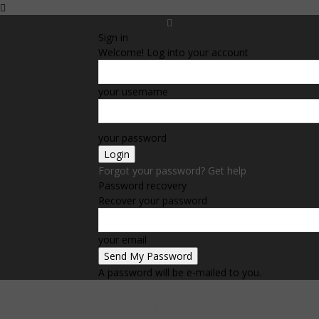
Sign in
Welcome! Log into your account
your username
your password
Forgot your password? Get help
Password recovery
Recover your password
your email
A password will be e-mailed to you.
Zone Company