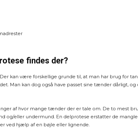
 madrester
protese findes der?
. Der kan være forskellige grunde til, at man har brug for 
 det. Man kan dog også have passet sine tænder dårligt, og d
hænger af hvor mange tænder der er tale om. De to mest br
und og/eller undermund. En delprotese erstatter de mangl
 ved hjælp af en bøjle eller lignende.