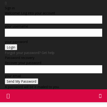
Sign in
Welcome! Log into your account
your username
your password
Forgot your password? Get help
Password recovery
Recover your password
your email
A password will be e-mailed to you.