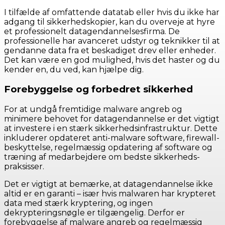
I tilfælde af omfattende datatab eller hvis du ikke har
adgang til sikkerhedskopier, kan du overveje at hyre
et professionelt datagendannelsesfirma. De
professionelle har avanceret udstyr og teknikker til at
gendanne data fra et beskadiget drev eller enheder.
Det kan være en god mulighed, hvis det haster og du
kender en, du ved, kan hjælpe dig.
Forebyggelse og forbedret sikkerhed
For at undgå fremtidige malware angreb og
minimere behovet for datagendannelse er det vigtigt
at investere i en stærk sikkerhedsinfrastruktur. Dette
inkluderer opdateret anti-malware software, firewall-
beskyttelse, regelmæssig opdatering af software og
træning af medarbejdere om bedste sikkerheds-
praksisser.
Det er vigtigt at bemærke, at datagendannelse ikke
altid er en garanti – især hvis malwaren har krypteret
data med stærk kryptering, og ingen
dekrypteringsnøgle er tilgængelig. Derfor er
forebyggelse af malware angreb og regelmæssig