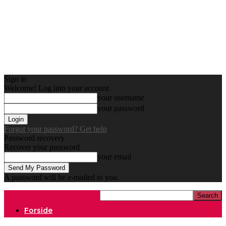
Sign in
Welcome! Log into your account
your username
your password
Forgot your password? Get help
Password recovery
Recover your password
your email
A password will be e-mailed to you.
Forside