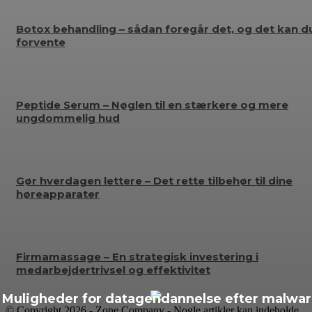
Botox behandling – sådan foregår det, og det kan d
forvente
Peptide Serum – Nøglen til en stærkere og mere
ungdommelig hud
Gør hverdagen lettere – Det rette tilbehør til dine
høreapparater
Firmamassage – En strategisk investering i
medarbejdertrivsel og effektivitet
Muligheder for datagendannelse efter malwa
© Copyright 2026 - Zone Company - Nogle artikler kan indeholde