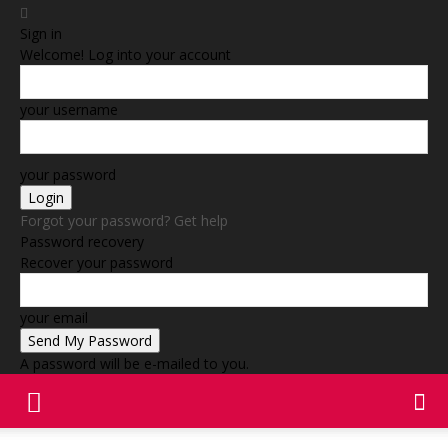
Sign in
Welcome! Log into your account
your username
your password
Forgot your password? Get help
Password recovery
Recover your password
your email
A password will be e-mailed to you.