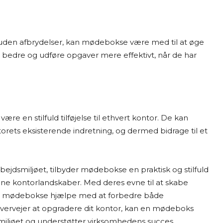
 uden afbrydelser, kan mødebokse være med til at øge
 bedre og udføre opgaver mere effektivt, når de har
en stilfuld tilføjelse til ethvert kontor. De kan
orets eksisterende indretning, og dermed bidrage til et
 arbejdsmiljøet, tilbyder mødebokse en praktisk og stilfuld
bne kontorlandskaber. Med deres evne til at skabe
 kan mødebokse hjælpe med at forbedre både
overvejer at opgradere dit kontor, kan en mødeboks
smiljøet og understøtter virksomhedens succes.