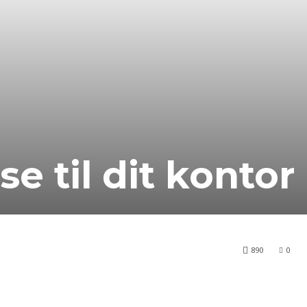
se til dit kontor
890
0