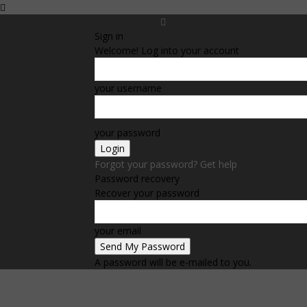
Sign in
Welcome! Log into your account
your username
your password
Forgot your password? Get help
Password recovery
Recover your password
your email
A password will be e-mailed to you.
Zone Company