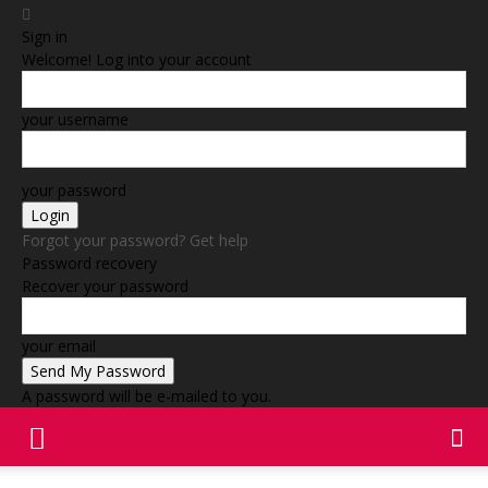
Sign in
Welcome! Log into your account
your username
your password
Forgot your password? Get help
Password recovery
Recover your password
your email
A password will be e-mailed to you.