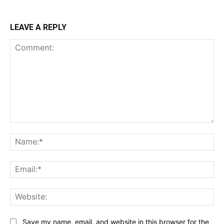
LEAVE A REPLY
Comment:
Na
Ema
Web
Save my name, email, and website in this browser for the